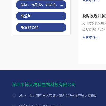
查看更多>>
晶圆、光刻胶、硅晶片、烤胶机
高温炉
及时发现并解
光刻烤胶机采用N
高温振荡器
控可切换；具有
查看更多>>
深圳市博大精科生物科技有限公司
地址：深圳市盐田区东海大道西447号奥克微大楼5楼
邮箱：1353756166@qq.com