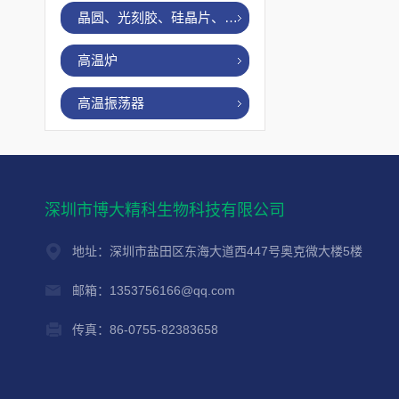
晶圆、光刻胶、硅晶片、烤胶机
高温炉
高温振荡器
深圳市博大精科生物科技有限公司
地址：深圳市盐田区东海大道西447号奥克微大楼5楼
邮箱：1353756166@qq.com
传真：86-0755-82383658