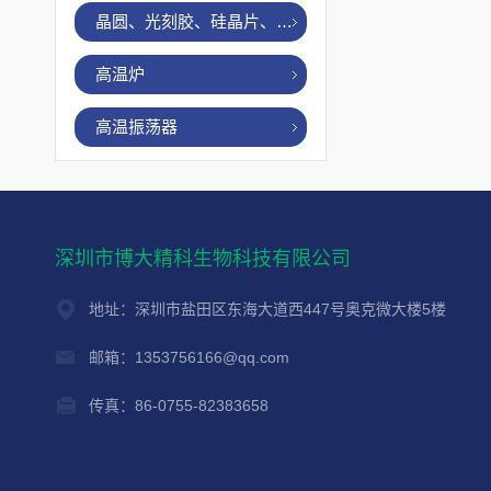
晶圆、光刻胶、硅晶片、烤胶机
高温炉
高温振荡器
深圳市博大精科生物科技有限公司
地址：深圳市盐田区东海大道西447号奥克微大楼5楼
邮箱：1353756166@qq.com
传真：86-0755-82383658