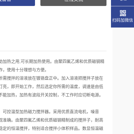
扫码加微信
助加热之用,可长期加热使用。由聚四氟乙烯和优质磁钢精
作，使用十分理想与方便。
所需搅拌的溶液放在镀铬盘正中。加入溶液把搅拌子放在
灯亮，即开始工作，然后选定你所需的温度，调速是由低
不能加热，加热有波段开关控制，不工作时应切断电源。
、可控温型加热磁力搅拌器。采用优质直流电机，噪音
观准确。由聚四氟乙烯和优质磁钢精制成的搅拌子，耐高
稳定的恒温搅拌，特别适合搅拌小体积样品。数显恒温磁