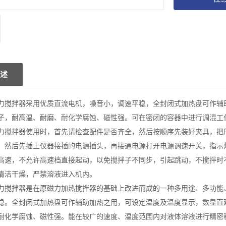
述
力搅拌器采用优质直流电机，噪音小，调速平稳，全封闭式加热盘可作辅
子，耐高温、耐磨、耐化学腐蚀、磁性强。可在密闭的容器中进行调混工
力搅拌器使用时，首先请检查配件是否齐全，然后按顺序先装好夹具，把
，然后先插上仪器接插的电源插头，再接通电源打开电源调速开关，指示
高速，不允许高速档直接起动，以免搅拌子不同步，引起跳动，不搅拌时
清洁干燥，严禁溶液进入机内。
力搅拌器是在原磁力加热搅拌器的基础上改进而成的一种多用途、多功能
稳。全封闭式加热盘可作辅助加热之用，可设定温度及温度显示，数显直
耐化学腐蚀、磁性强。能在较广的速度、温度范围内对液体溶液进行精密