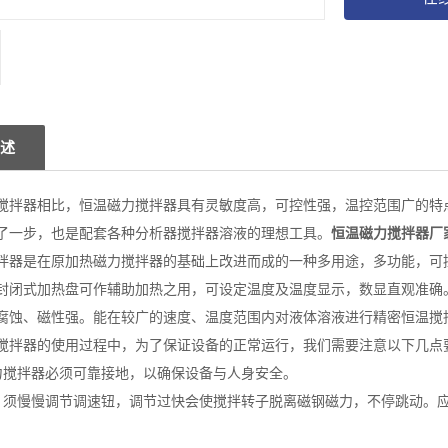
述
搅拌器相比，恒温磁力搅拌器具有灵敏度高，可控性强，温控范围广的特
了一步，也是配套各种分析器搅拌器溶液的理想工具。
恒温磁力搅拌器厂
拌器是在原加热磁力搅拌器的基础上改进而成的一种多用途，多功能，可
封闭式加热盘可作辅助加热之用，可设定温度及温度显示，数显直观准确
腐蚀、磁性强。能在较广的速度、温度范围内对液体溶液进行精密恒温搅
搅拌器的使用过程中，为了保证设备的正常运行，我们需要注意以下几点
力搅拌器必须可靠接地，以确保设备与人身安全。
，须慢慢调节调速钮，调节过快会使搅拌转子脱离磁钢磁力，不停跳动。
速。