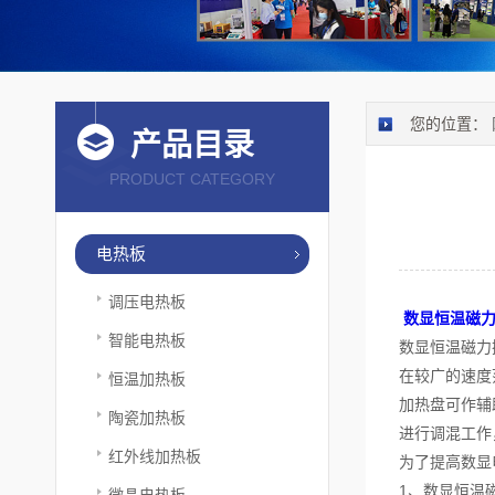
您的位置：
产品目录
PRODUCT CATEGORY
电热板
调压电热板
数显恒温磁
智能电热板
数显恒温磁力
在较广的速度
恒温加热板
加热盘可作辅
陶瓷加热板
进行调混工作
红外线加热板
为了提高数显
1、数显恒温
微晶电热板