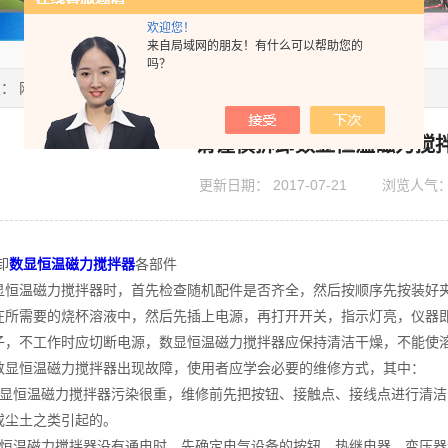
欢迎您！
来自局域网的朋友！有什么可以帮助您的
吗？
置：
网站首页
>
技术文章
> 请谨慎拆卸数显恒温磁力搅拌器各部件
请谨慎拆卸数显恒温磁力搅
更新日期：
2017-07-21
浏览人气
卸
数显恒温磁力搅拌器
各部件
显恒温磁力搅拌器时，首先检查随机配件是否齐全，然后按顺序先按装好
在所需要的烧杯溶液中，然后先插上电源，再打开开关，指示灯亮，仪器
子，不工作时应切断电源，数显恒温磁力搅拌器应保持清洁干燥，不能使
数显恒温磁力搅拌器出现故障，使用者应学会必要的维修方式，其中：
数显恒温磁力搅拌器污染很重，维修前先把按钮、接触点、接线点进行清
或尘土之类引起的。
显恒温磁力搅拌器没有通电时，先确定电气设备的按钮、热继电器、变压