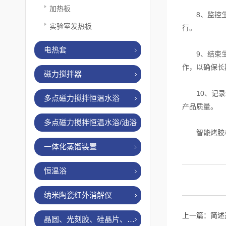
加热板
8、监控生产
实验室发热板
行。
电热套
9、结束生产
作，以确保长
磁力搅拌器
10、记录和
多点磁力搅拌恒温水浴
产品质量。
多点磁力搅拌恒温水浴/油浴
智能烤胶机
一体化蒸馏装置
恒温浴
纳米陶瓷红外消解仪
上一篇：
简述
晶圆、光刻胶、硅晶片、烤胶机