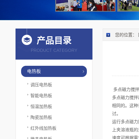
您的位置：
产品目录
PRODUCT CATEGORY
电热板
调压电热板
多点磁力搅拌
智能电热板
多点磁力搅拌
相同的。这种
恒温加热板
讨。
陶瓷加热板
运行多点磁力
红外线加热板
上夹溶液瓶的
速度可根据需
微晶电热板