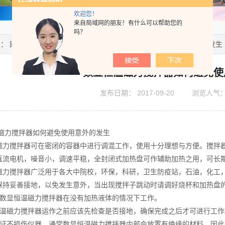
欢迎您！
来自局域网的朋友！有什么可以帮助您的
吗？
置：
网站首页
>
新闻资讯
> 数显恒温磁力搅拌器如何避免使用意外的发生
数显恒温磁力搅拌器如何避免使
发布日期：
2017-09-20
浏览人气
磁力搅拌器如何避免使用意外的发生
磁力搅拌器可在密闭的容器中进行调混工作，使用十分理想与方便。搅拌
直流电机，噪音小，调速平稳，全封闭式加热盘可作辅助加热之用，可长
磁力搅拌器广泛用于各大中院校，环保，科研，卫生防疫站，石油，化工，
保持妥善接地，以免发生意外，当出现搅拌子跳动时请调好烧杯和加热盘
让数显恒温磁力搅拌器在没有加热液体的情况下工作。
恒温磁力搅拌器运作之前应该先检查是否接地，确保完成之后才可进行工作
保证不损伤仪器，通常数显恒温磁力搅拌器内部会放置有绝缘的材料，因此