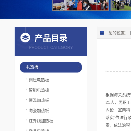
您的位置：
产品目录
PRODUCT CATEGORY
电热板
调压电热板
智能电热板
根据海关系统
恒温加热板
21人，男职工
内设一室两科
陶瓷加热板
落实“依法行
红外线加热板
责，依法治税
微晶电热板