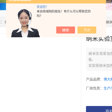
欢迎您！
来自局域网的朋友！有什么可以帮助您的
吗？
置：
网站首页
>
产品中心
>
电热板
>
纳米实验室加热板
> HTL-300E
纳米实验
纳米实验室加
板、
实验室纳米加热
奖！2009年
一、HTL系列
产品品牌：
博大
天然大理石机
厂商性质：
生产
（一）用途：
实验室纳米加
解、加热赶酸
在