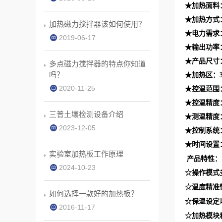
★加热面料
★加热方式
加热磁力搅拌器该如何使用？
★电力需求：2
2019-06-17
★输出功率：
★产品尺寸：
多点磁力搅拌器的特点你知道
吗？
★加热区：3
2020-11-25
★控温范围：
★控温精度：
三普土壤检测设备介绍
★测温精度：
2023-12-05
★控制系统
★时间设置：1
实验室加热板工作原理
产品特性：
2024-10-23
☆操作模式
☆温度精准
如何选择一款好的加热板？
☆保温设定
2016-11-17
☆加热模块