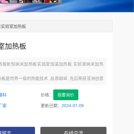
X纳米实验室加热板
室加热板
热板新型纳米加热板实验室恒温加热板 实验室纳米加热
板是世界一级的热能技术, 品质超卓, 先后荣获亚洲创意
香港工业奖科技成就奖, 以及2008年的科技成就优异证书。
实验室纳米加热板
精科
价格：
我要询价
壳，聚四氟电源线和组件，整机耐抗强酸强碱；
厂家
更新日期：
2024-07-09
热板广泛应用于农业、土壤、环保、食品样品前处理、消
线留言
在线交流