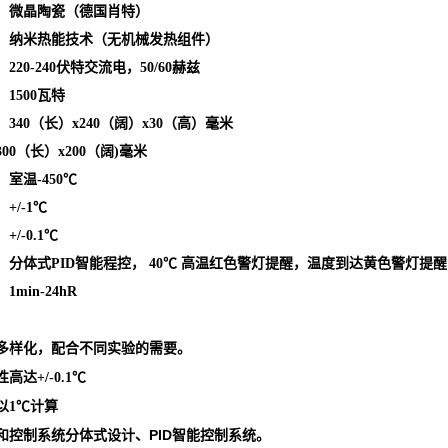
：微晶陶瓷（德国肖特）
：纳米热能技术（无机械发热组件）
20-240伏特交流电，50/60赫兹
1500瓦特
340（长）x240（阔）x30（高）毫米
00（长）x200（阔)毫米
室温-450℃
+/-1℃
+/-0.1℃
：分体式PID智能程控， 40℃ 高温红色警灯提醒，温度到达黄色警灯提
min-24hR
多样化，配合不同实验的需要。
性高达
℃
+/-0.1
以
℃计算
1
和控制系统分体式设计、
PID
智能控制系统。