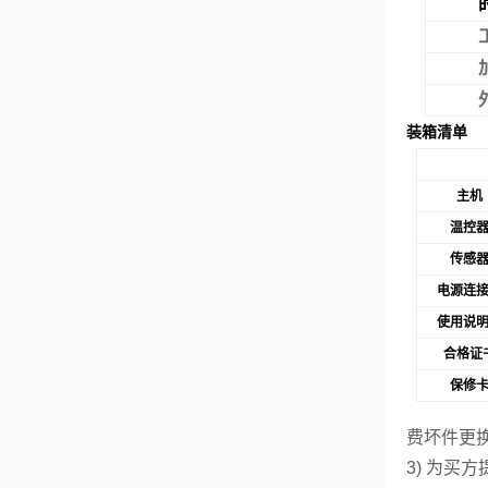
装箱清单
主机
温控
传感
电源连
使用说
合格证
保修
费坏件更
3)
为买方