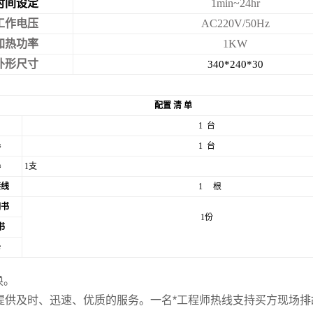
时间设定
1min~24hr
工作电压
AC220V/50Hz
加热功率
1KW
外形尺寸
340*240*30
配置 清 单
1
台
器
1
台
器
1
支
接线
1
根
明书
1
份
书
卡
换。
提供及时、迅速、优质的服务。一名*工程师热线支持买方现场排