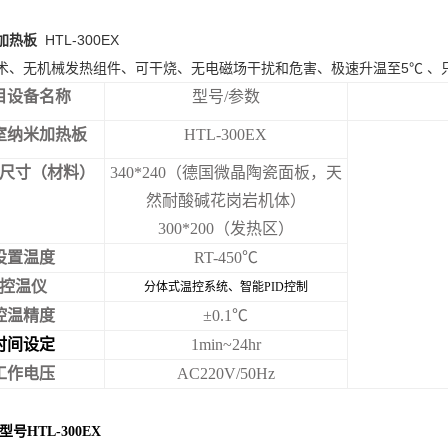
加热板
HTL-300EX
术、无机械发热组件、可干烧、无电磁场干扰和危害、极速升温至5℃
、
目设备名称
型号/参数
室纳米加热板
HTL-300EX
尺寸（材料）
340*240
（德国微晶陶瓷面板，天
然耐酸碱花岗岩机体）
300*200
（发热区）
设置温度
RT-450
℃
控温仪
分体式温控系统、智能PID控制
控温精度
±0.1℃
时间设定
1min~24hr
工作电压
AC220V/50Hz
号HTL-300EX