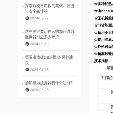
☆多种加热
探索智能电热板的高效、便捷
☆由
与安全新体验
NanoHe
2024-02-27
☆无机械组
☆节省能源
这些关键要点在选购加热磁力
☆适用于大
搅拌器时应多多考虑
☆使用简易
2024-06-19
☆外形时尚
☆抗腐蚀微
恒温电热板(加热板)的保养建
技术指标：
议
项
2024-01-18
工作台
加热磁力搅拌器有什么功能？
2023-03-23