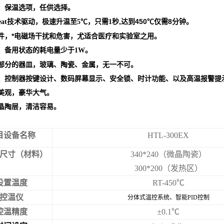
、保温选项，任供选择。
技术驱动，极速升温至
℃，只需
秒
,
达到450
℃
仅需8分钟
。
at
5
1
件，*电磁场干扰和危害，尤适合医疗和实验室之用。
，备用状态的耗电量少于
。
1W
部分的器皿，玻璃、陶瓷、金属，无一不可。
、控制器按键设计、数码屏幕显示、安全锁、时计功能、以及高温报警提
美观，豪华大气。
晶陶层，清洁容易。
目设备名称
HTL-300EX
尺寸（材料）
340*240
（微晶陶瓷）
300*200
（发热区）
设置温度
RT-450
℃
控温仪
分体式温控系统、智能PID控制
控温精度
±0.1℃