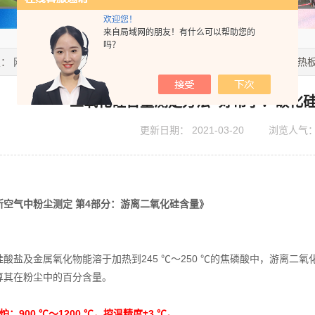
欢迎您！
来自局域网的朋友！有什么可以帮助您的
吗？
置：
网站首页
>
技术文章
> 二氧化硅含量测定方法~好帮手：碳化硅电热
二氧化硅含量测定方法~好帮手：碳化
更新日期：
2021-03-20
浏览人气
所空气中粉尘测定 第4部分：游离二氧化硅含量》
硅酸盐及金属氧化物能溶于加热到245 ℃～250 ℃的焦磷酸中，游离二
算其在粉尘中的百分含量。
器
马弗炉：900 ℃～1200 ℃，控温精度±3 ℃。