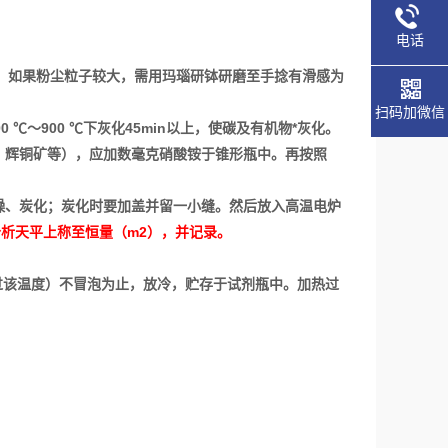
电话
器备用。如果粉尘粒子较大，需用玛瑙研钵研磨至手捻有滑感为
扫码加微信
 ℃～900 ℃下灰化45min以上，使碳及有机物*灰化。
、辉铜矿等），应加数毫克硝酸铵于锥形瓶中。再按照
干燥、炭化；炭化时要加盖并留一小缝。然后放入高温电炉
，在分析天平上称至恒量（m2），并记录
。
不得超过该温度）不冒泡为止，放冷，贮存于试剂瓶中。加热过