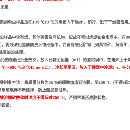
的采集
 将采集的粉尘样品放在105 ℃±3 ℃的烘箱内干燥2h，稍冷，贮于干燥
 若粉尘样品中含有煤、其他碳素及有机物，应放在瓷坩埚或铂金坩埚中，在800
后，将残渣用焦磷酸洗入锥形瓶中。若含有硫化矿物（如黄铁矿、黄铜矿
加焦磷酸加热处理。
5 将有沉渣的滤纸折叠数次，放入已称至恒量（m1）的瓷坩埚中，在电炉上
0 ℃～900 ℃灰化45 min以上，冷却至室温，放入干燥器中冷却1 h
 焦磷酸制备方法：将质量分数为85 %的磷酸加热到沸腾，至250 ℃（
该用玻璃棒不断搅拌，防止酸局部过热。
酸溶解硅酸盐时温度不得超过250 ℃，
否则容易形成胶状物。
热设备：