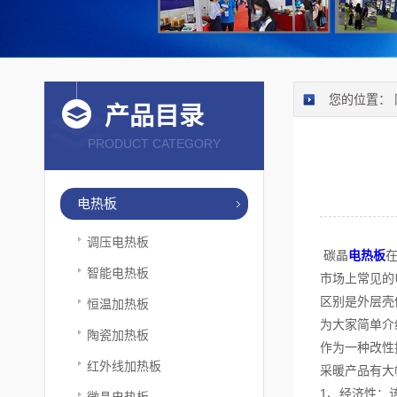
您的位置：
产品目录
PRODUCT CATEGORY
电热板
调压电热板
碳晶
电热板
智能电热板
市场上常见的
区别是外层壳
恒温加热板
为大家简单介
陶瓷加热板
作为一种改性
红外线加热板
采暖产品有大
1、经济性：
微晶电热板