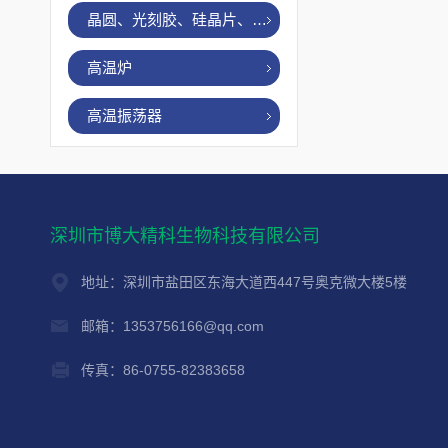
晶圆、光刻胶、硅晶片、烤胶机
高温炉
高温振荡器
深圳市博大精科生物科技有限公司
地址：深圳市盐田区东海大道西447号奥克微大楼5楼
邮箱：1353756166@qq.com
传真：86-0755-82383658