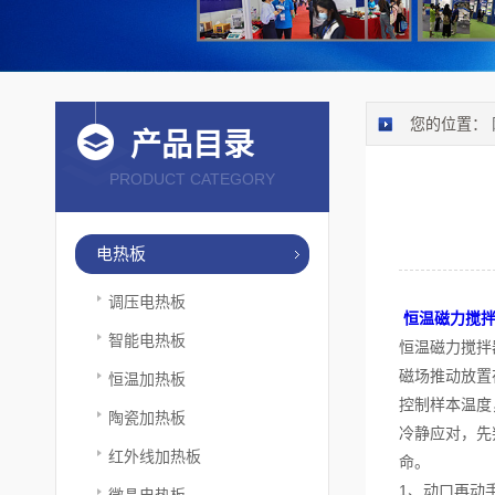
您的位置：
产品目录
PRODUCT CATEGORY
电热板
调压电热板
恒温磁力搅
智能电热板
恒温磁力搅拌
磁场推动放置
恒温加热板
控制样本温度
陶瓷加热板
冷静应对，先
红外线加热板
命。
1、动口再动
微晶电热板