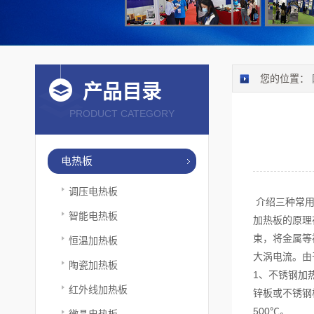
您的位置：
产品目录
PRODUCT CATEGORY
电热板
调压电热板
介绍三种常
智能电热板
加热板的原理
束，将金属等
恒温加热板
大涡电流。由
陶瓷加热板
1、不锈钢加
红外线加热板
锌板或不锈钢
500℃。
微晶电热板