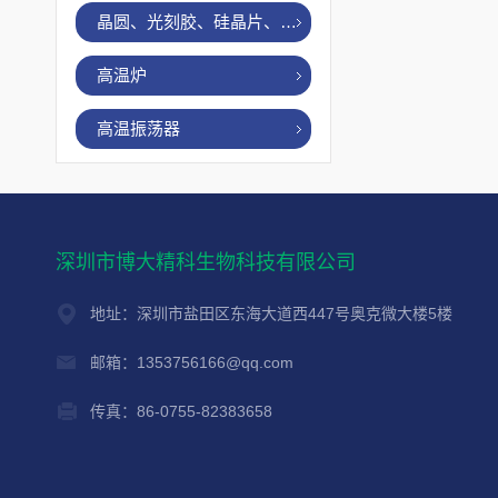
晶圆、光刻胶、硅晶片、烤胶机
高温炉
高温振荡器
深圳市博大精科生物科技有限公司
地址：深圳市盐田区东海大道西447号奥克微大楼5楼
邮箱：1353756166@qq.com
传真：86-0755-82383658