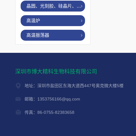
晶圆、光刻胶、硅晶片、烤胶机
高温炉
高温振荡器
深圳市博大精科生物科技有限公司
地址：深圳市盐田区东海大道西447号奥克微大楼5楼
邮箱：1353756166@qq.com
传真：86-0755-82383658