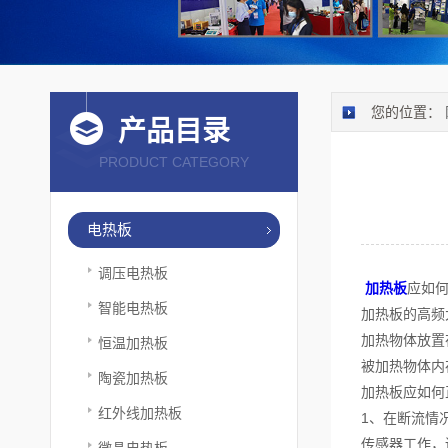
您的位置：
产品目录
PRODUCT CATEGORY
电热板
调压电热板
加热板
应如
智能电热板
加热板的高频
加热物体放置
恒温加热板
被加热物体内
陶瓷加热板
加热板应如何
红外线加热板
1、在断流情
传感器工作，
微晶电热板