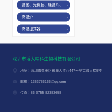
晶圆、光刻胶、硅晶片、烤胶机
高温炉
高温振荡器
深圳市博大精科生物科技有限公司
地址：深圳市盐田区东海大道西447号奥克微大楼5楼
邮箱：1353756166@qq.com
传真：86-0755-82383658