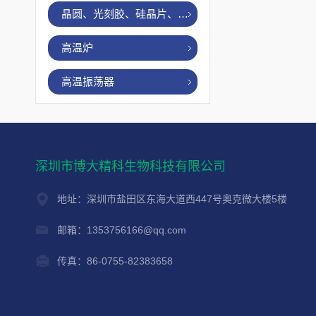
晶圆、光刻胶、硅晶片、烤胶机
高温炉
高温振荡器
深圳市博大精科生物科技有限公司
地址：深圳市盐田区东海大道西447号奥克微大楼5楼
邮箱：1353756166@qq.com
传真：86-0755-82383658