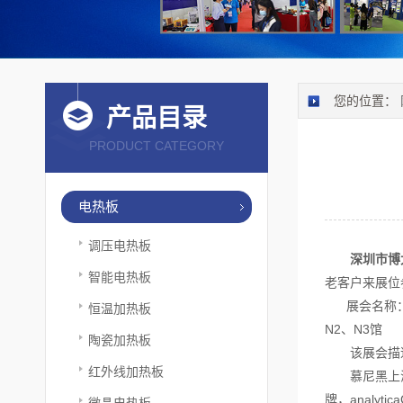
您的位置：
产品目录
PRODUCT CATEGORY
电热板
调压电热板
深圳市博
智能电热板
老客户来展位
展会名称：慕尼黑
恒温加热板
N2、N3馆
陶瓷加热板
该展会描
红外线加热板
慕尼黑上海分析
牌，analy
微晶电热板