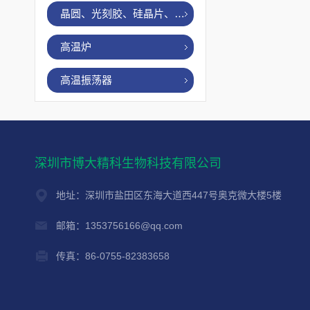
晶圆、光刻胶、硅晶片、烤胶机
高温炉
高温振荡器
深圳市博大精科生物科技有限公司
地址：深圳市盐田区东海大道西447号奥克微大楼5楼
邮箱：1353756166@qq.com
传真：86-0755-82383658