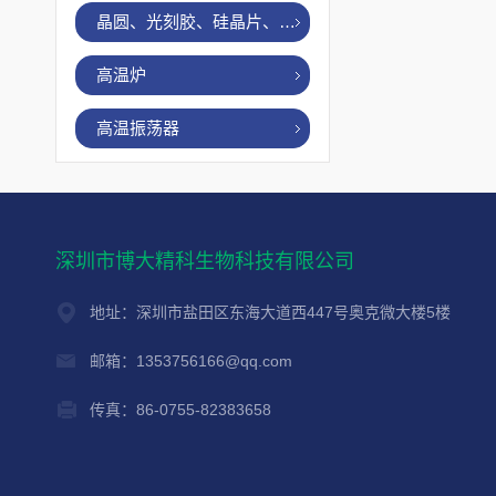
晶圆、光刻胶、硅晶片、烤胶机
高温炉
高温振荡器
深圳市博大精科生物科技有限公司
地址：深圳市盐田区东海大道西447号奥克微大楼5楼
邮箱：1353756166@qq.com
传真：86-0755-82383658