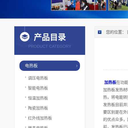
您的位置：
产品目录
PRODUCT CATEGORY
电热板
调压电热板
加热板
在功
智能电热板
加热板发热材
热，将电能转
恒温加热板
发热板目前并
陶瓷加热板
要区别是在外
红外线加热板
的优点众多，
前，发热板已
微晶电热板