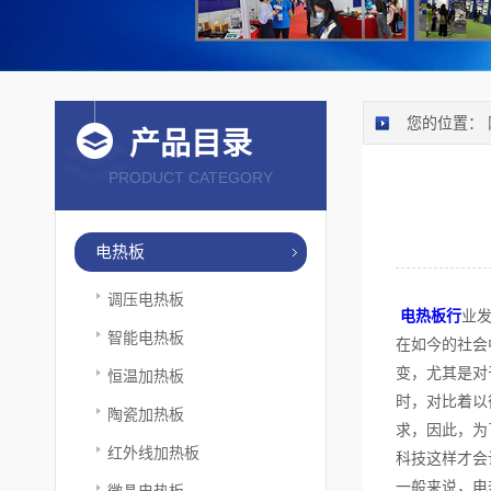
您的位置：
产品目录
PRODUCT CATEGORY
电热板
调压电热板
电热板行
业
智能电热板
在如今的社会
变，尤其是对
恒温加热板
时，对比着以
陶瓷加热板
求，因此，为
红外线加热板
科技这样才会
一般来说，电
微晶电热板