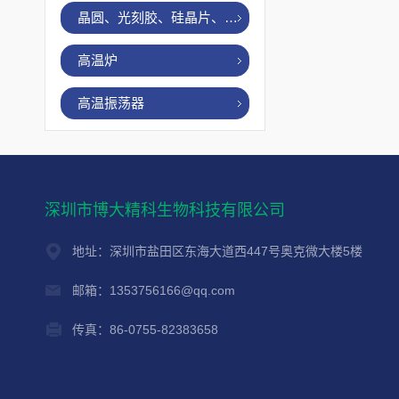
晶圆、光刻胶、硅晶片、烤胶机
高温炉
高温振荡器
深圳市博大精科生物科技有限公司
地址：深圳市盐田区东海大道西447号奥克微大楼5楼
邮箱：1353756166@qq.com
传真：86-0755-82383658