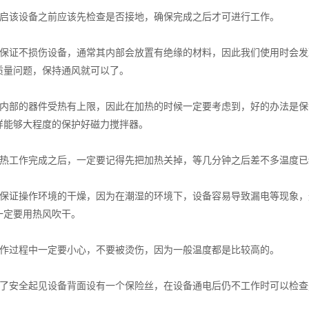
该设备之前应该先检查是否接地，确保完成之后才可进行工作。
证不损伤设备，通常其内部会放置有绝缘的材料，因此我们使用时会发
质量问题，保持通风就可以了。
部的器件受热有上限，因此在加热的时候一定要考虑到，好的办法是保
样能够大程度的保护好磁力搅拌器。
工作完成之后，一定要记得先把加热关掉，等几分钟之后差不多温度已
证操作环境的干燥，因为在潮湿的环境下，设备容易导致漏电等现象，
一定要用热风吹干。
过程中一定要小心，不要被烫伤，因为一般温度都是比较高的。
安全起见设备背面设有一个保险丝，在设备通电后仍不工作时可以检查