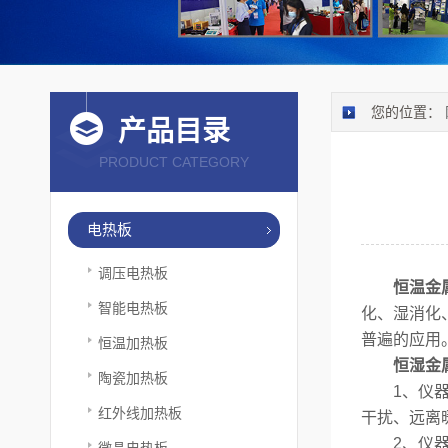
您的位置：
产品目录
PRODUCT CATEGORY
电热板
调压电热板
恒温金
智能电热板
化、湿消化
普遍的应用
恒温加热板
恒湿金
陶瓷加热板
1、仪器应
红外线加热板
干扰、远离
2、仪器表
微晶电热板