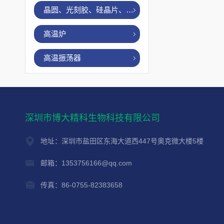
晶圆、光刻胶、硅晶片、烤胶机
高温炉
高温振荡器
深圳市博大精科生物科技有限公司
地址：深圳市盐田区东海大道西447号奥克微大楼5楼
邮箱：1353756166@qq.com
传真：86-0755-82383658