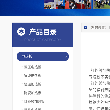
您的位置：
产品目录
PRODUCT CATEGORY
电热板
调压电热板
红外线加
智能电热板
专院校等实
红外线加热
恒温加热板
量的辐射热
陶瓷加热板
热涂料的涂
红外线加热板
烘箱内的被
高，使烘箱
微晶电热板