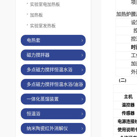
项
实验室电加热板
加热炉膛
加热板
设
实验室发热板
控
电热套
时
磁力搅拌器
工
加
多点磁力搅拌恒温水浴
外
(二
多点磁力搅拌恒温水浴/油浴
主机
一体化蒸馏装置
温控器
恒温浴
传感器
电源连接
纳米陶瓷红外消解仪
使用说明