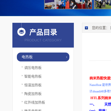
您的位置：
产品目录
PRODUCT CATEGORY
电热板
调压电热板
智能电热板
纳米热能快速
恒温加热板
NanoHeat
是世界
计zhuanli40多
陶瓷加热板
HTL
系列
纳
红外线加热板
一、
天
微晶电热板
(一)
用途：