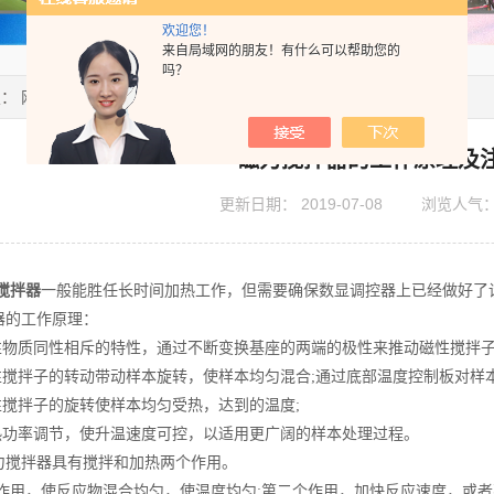
欢迎您！
来自局域网的朋友！有什么可以帮助您的
吗？
置：
网站首页
>
技术文章
> 磁力搅拌器的工作原理及注意事项
磁力搅拌器的工作原理及
更新日期：
2019-07-08
浏览人气
搅拌器
一般能胜任长时间加热工作，但需要确保数显调控器上已经做好了
器的工作原理：
磁性物质同性相斥的特性，通过不断变换基座的两端的极性来推动磁性搅拌
磁性搅拌子的转动带动样本旋转，使样本均匀混合;通过底部温度控制板对样
性搅拌子的旋转使样本均匀受热，达到的温度;
加热功率调节，使升温速度可控，以适用更广阔的样本处理过程。
力搅拌器具有搅拌和加热两个作用。
个作用，使反应物混合均匀，使温度均匀;第二个作用，加快反应速度，或