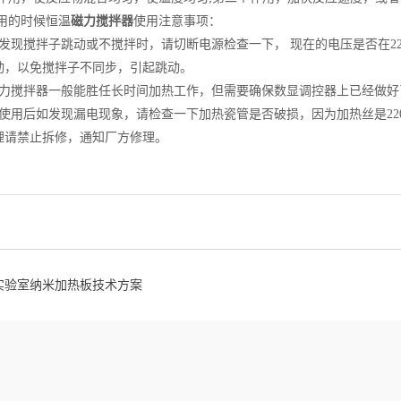
用的时候恒温
磁力搅拌器
使用注意事项：
时发现搅拌子跳动或不搅拌时，请切断电源检查一下， 现在的电压是否在22
动，以免搅拌子不同步，引起跳动。
磁力搅拌器一般能胜任长时间加热工作，但需要确保数显调控器上已经做
间使用后如发现漏电现象，请检查一下加热瓷管是否破损，因为加热丝是22
理请禁止拆修，通知厂方修理。
实验室纳米加热板技术方案