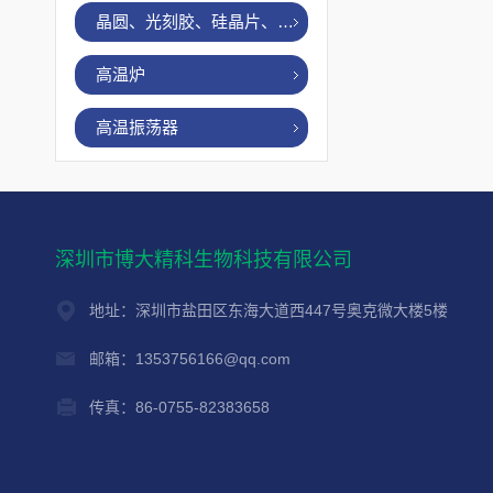
晶圆、光刻胶、硅晶片、烤胶机
高温炉
高温振荡器
深圳市博大精科生物科技有限公司
地址：深圳市盐田区东海大道西447号奥克微大楼5楼
邮箱：1353756166@qq.com
传真：86-0755-82383658