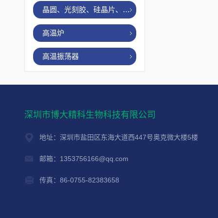
晶圆、光刻胶、硅晶片、烤胶机
高温炉
高温振荡器
深圳市博大精科生物科技有限公司
地址：深圳市盐田区东海大道西447号奥克微大楼5楼
邮箱：1353756166@qq.com
传真：86-0755-82383658