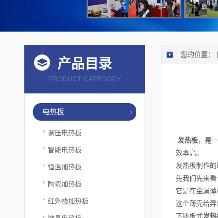
您的位置：
产品目录
PRODUCT CATEGORY
电热板
调压电热板
发热板
，是一
智能电热板
效率高。
发热板制作的
恒温加热板
先我们先来看
陶瓷加热板
它是在金属薄
红外线加热板
这个薄壳给弄
下铸板式
发热
微晶电热板