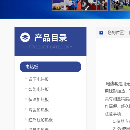
您的位置：
产品目录
PRODUCT CATEGORY
电热板
调压电热板
电热套
是用
智能电热板
用球形加热，
具有测量精度
恒温加热板
作简便、经久
陶瓷加热板
注意事项
红外线加热板
1.仪器应
2.*次使用
微晶电热板