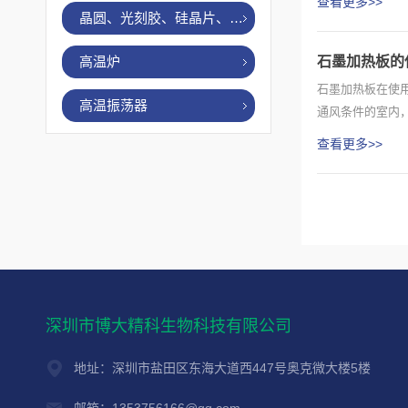
查看更多>>
晶圆、光刻胶、硅晶片、烤胶机
高温炉
石墨加热板的
石墨加热板在使
高温振荡器
通风条件的室内
上...
查看更多>>
深圳市博大精科生物科技有限公司
地址：深圳市盐田区东海大道西447号奥克微大楼5楼
邮箱：1353756166@qq.com