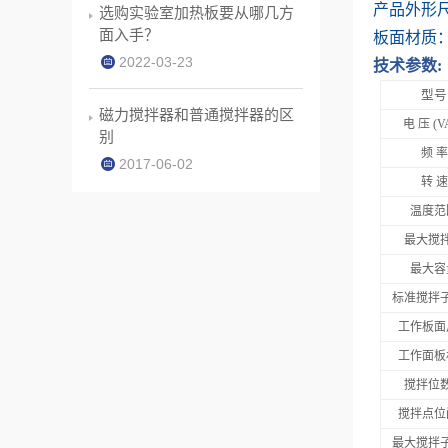
产品外形
选购实验室加热板要从哪几方
面入手？
板面材质
2022-03-23
技术参数
:
型号
磁力搅拌器和普通搅拌器的区
电
压
(V
别
频
率
2017-06-02
转
速
温度范
最大搅
最大容
标准搅拌
工作板面
工作面板
搅拌位
搅拌点位
最大搅拌