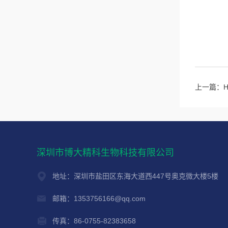
上一篇：
深圳市博大精科生物科技有限公司
地址：深圳市盐田区东海大道西447号奥克微大楼5楼
邮箱：1353756166@qq.com
传真：86-0755-82383658