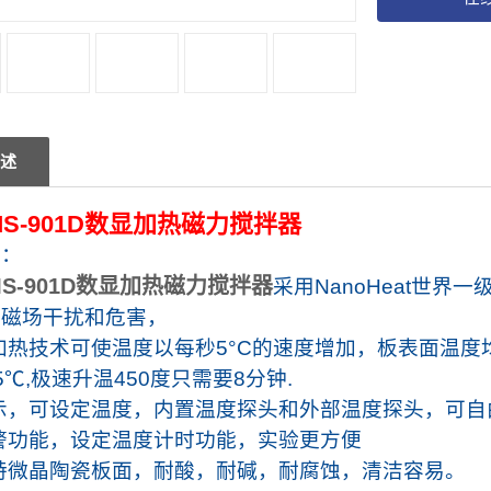
述
S-901D数显加热磁力搅拌器
明
：
S-901D数显加热磁力搅拌器
采用
NanoHeat
世界一
电磁场干扰和危害，
加热技术可使温度以每秒
5°C
的速度增加，板表面温度
5℃
,
极速升温
450
度只需要
8
分钟
.
示，可设定温度，内置温度探头和外部温度探头，可自
警功能，设定温度计时功能，实验更方便
特微晶陶瓷板面，耐酸，耐碱，耐腐蚀，清洁容易。