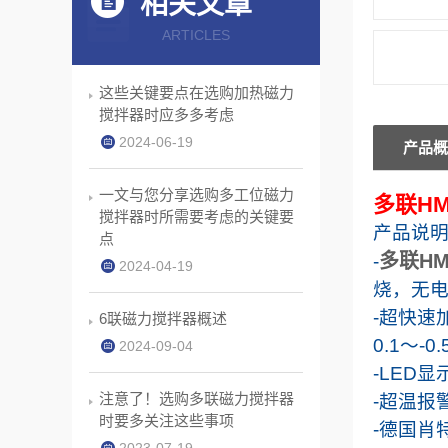
相关文章
ARTICLES
这些关键要点在选购加热磁力
搅拌器时应多多考虑
2024-06-19
产品概
一文与您分享选购多工位磁力
多联HM
搅拌器时所需要考虑的关键要
产品说
点
多联HM
-
2024-04-19
烧，无
-
超快速
6联磁力搅拌器概述
0.1
〜
-
0.
2024-09-04
-LED
显
注意了！选购多联磁力搅拌器
-
超温报
时要多关注这些事项
-
德国肖