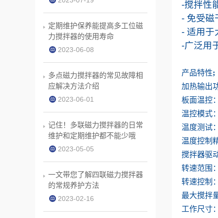
2023-07-19
-
搅拌性
-
免受磁
定期维护保养能提高多工位磁
-
适用于
力搅拌器的使用寿命
-
广泛用
2023-06-08
产品特性
;
多点磁力搅拌器的常见故障相
应解决方法介绍
加热输出
2023-06-01
板面温控
温控模式
记住！多联磁力搅拌器的日常
温度测试
维护和定期维护都不能少哦
温度控制
2023-05-05
搅拌器驱
转速范围
一文带您了解四联磁力搅拌器
转速控制
的常规养护方法
最大搅拌
2023-02-16
工作尺寸