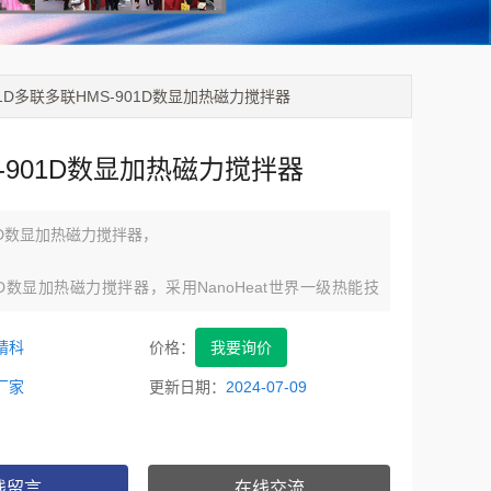
901D多联多联HMS-901D数显加热磁力搅拌器
-901D数显加热磁力搅拌器
01D数显加热磁力搅拌器，
01D数显加热磁力搅拌器，采用NanoHeat世界一级热能技
械发热组件，可干烧，无电磁场干扰和危害，超快速加热
以每秒5°C的速度增加，板表面温度均匀，温度差为1-
精科
价格：
我要询价
可精确到0.1〜-0.5℃,极速升温450度只需要8分钟.
厂家
更新日期：
2024-07-09
设定温度，内置温度探头和外部温度探头，
线留言
在线交流