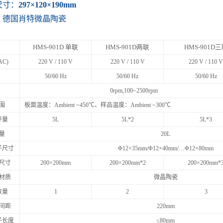
尺寸：
297×120×190mm
：德国肖特微晶陶瓷
HMS-901D
单联
HMS-901D两联
HMS-901D
AC)
220 V / 110 V
220 V / 110 V
220 V / 110 
50/60 Hz
50/60 Hz
50/60 Hz
0rpm,100~2500rpm
围
板面温度：
Ambient ~450℃
、样品温度：
Ambient ~300℃
拌量
5L
5L*2
5L*3
量
20L
子尺寸
Φ12×35mm/Φ12×40mm/…Φ12×80mm
尺寸
200×200mm
200×200mm*2
200×200mm*
材质
微晶陶瓷
数量
1
2
3
间距
220mm
子长度
≤80mm