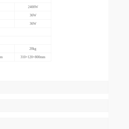
2400W
36W
36W
20kg
mm
310×120×800mm