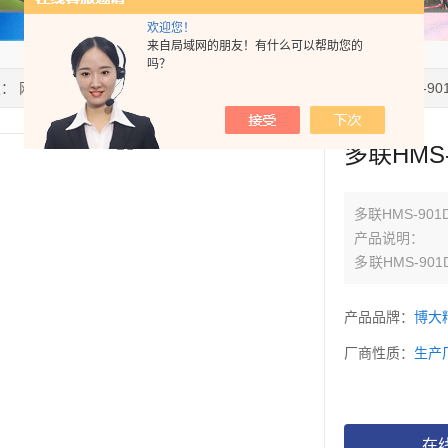
欢迎您！
来自局域网的朋友！有什么可以帮助您的
吗？
置：
网站首页
>
产品中心
>
磁力搅拌器
>
恒温多点磁力搅拌器
> HMS-
多联HMS
多联HMS-9
产品说明：
多联HMS-9
术驱动，无机
技术可使温度
产品品牌：
博大
3°C。液体温差
厂商性质：
生产
LED显示，可
在