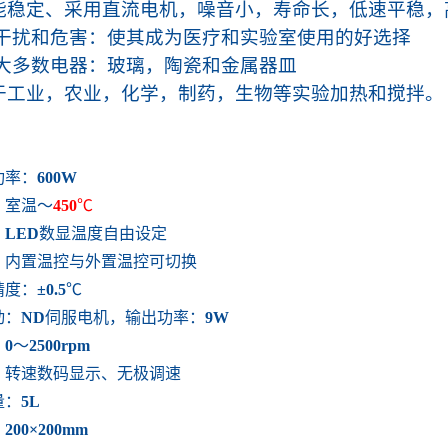
能稳定、采用直流电机，噪音小，寿命长，低速平稳，
干扰和危害：使其成为医疗和实验室使用的好选择
大多数电器：玻璃，陶瓷和金属器皿
于工业，农业，化学，制药，生物等实验加热和搅拌。
功率：
600W
：室温
～
450
℃
：
LED
数显温度自由设定
：内置温控与外置温控可切换
精度：
±
0.5
℃
动：
ND
伺服电机，输出功率：
9W
：
0
～
2
5
0
0rpm
：
转速数码显示、
无极调速
量：
5L
：
200×200mm