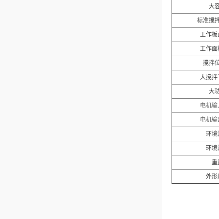
大
标准搅
工作板
工作面
搅拌
大搅拌
大
电机输
电机输
环境
环境
重
外形