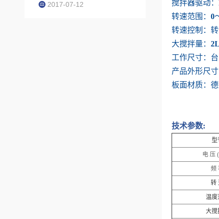
搅拌器驱动：
2017-07-12
转速范围：
0
转速控制：
转
大搅拌量：
2
工作尺寸：
台
产品外形尺寸
板面材质：德
技术参数
:
型
电 压 (
频
转
温度
大搅