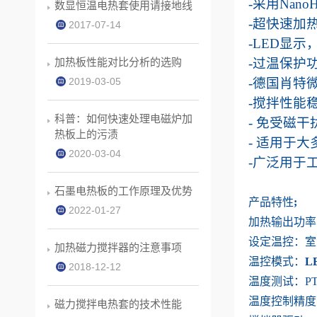
-
采用
NanoH
数显恒温电热套使用请接地线
-
超快速加
2017-07-14
-LED
显示
加热板性能对比分析的选购
-
过温保护
2019-03-05
-
德国肖特
-
搅拌性能
科普：如何快速处理电磁炉加
-
免受磁干
热板上的污渍
-
适用于大
2020-03-04
-
广泛用于
石墨电热板的工作原理及优势
产品特性
;
2022-01-27
加热输出功率
设定
温控：室
加热磁力搅拌器的注意事项
温控模式：
L
2018-12-12
温度测试：
P
温度控制精度
磁力搅拌电热套的技术性能