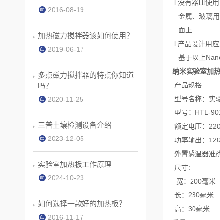
l 没有器皿使
2016-08-19
金属、玻璃用陶
面上
加热磁力搅拌器该如何使用？
l 产品设计用应
2019-06-17
基于以上Nan
纳米实验室加
多点磁力搅拌器的特点你知道
产品规格
吗？
型号名称：实
2020-11-25
型号：HTL-90
三普土壤检测设备介绍
额定电压：220
2023-12-05
功率输出：120
外置感温器准确性
实验室加热板工作原理
尺寸:
2024-10-23
宽：200毫米
长：230毫米
如何选择一款好的加热板？
高：30毫米
2016-11-17