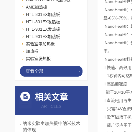
NanoHea
AME加热板
NanoHeat
HTL-801EX加热板
盘-65%-7
HTL-801EX发热板
NanoHea
HTL-901EX发热板
NanoHea
HTL-901EX加热板
NanoHea
实验室电加热板
率。
加热板
实验室发热板
NanoHeat®
l 快速、高效
查看全部
1秒钟内可达5
l 高热能密度
能于10×10平
相关文章
l 直流电用再
ARTICLES
只需24V直流
l 没有磁场干扰
纳米实验室加热板中纳米技术
能广泛应用于
的体现