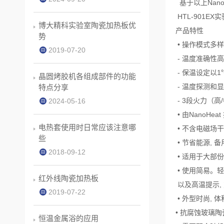
基于以上Nan
HTL-901E
博大精科实验室陶瓷加热板优
产品特性
势
• 操作模式多
2019-07-20
- 温度准确性高达
- 保温设定以1
晶圆烤胶机各组成部件的功能
- 温度探测和显
特点分享
- 3段火力（高
2024-05-16
• 由NanoHe
电热套使用时日常应该注意哪
• 不含电磁场
些
• 节省能源, 
2018-09-12
• 适用于大部份
• 使用简易。
红外线陶瓷加热板
以及高温提示,
2019-07-22
• 外型时尚, 
• 抗腐蚀玻璃陶
恒温金属浴的应用