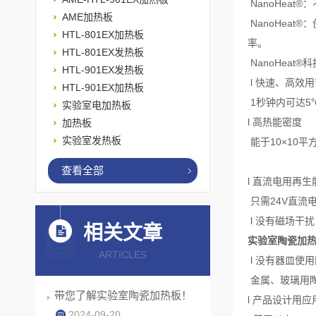
NanoHea
AME加热板
NanoHea
HTL-801EX加热板
率。
HTL-801EX发热板
NanoHeat®
HTL-901EX发热板
l 快速、高效
HTL-901EX加热板
1秒钟内可达5
实验室电加热板
l 高热能密度
加热板
实验室发热板
能于10×10平
查看全部
l 直流电用再
只需24V直流
l 没有磁场干扰
相关文章
实验室陶瓷加
ARTICLES
l 没有器皿使
金属、玻璃用陶
带您了解实验室陶瓷加热板！
l 产品设计用应
2024-09-20