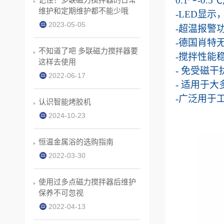
0.1
〜
-
0.5
℃
维护和定期维护都不能少哦
-LED
显示
2023-05-05
-
超温报警
-
德国肖特
不知道了吧 多联磁力搅拌器要
-
搅拌性能
这样去使用
-
免受磁干
2022-06-17
-
适用于大
-
广泛用于
认识智能烤胶机
2024-10-23
恒温金属浴的选购指南
2022-03-30
使用过多点磁力搅拌器后维护
保养不可忽视
2022-04-13