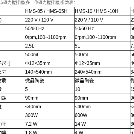
多点磁力搅拌器(多工位磁力搅拌器)参数表：
HMS-05
/
HMS-05H
HMS-10
/
HMS
-10H
H
)
220
V
/
110
V
220
V
/
110
V
2
50/60
Hz
50/60
Hz
5
0rpm,100~1100rpm
0rpm,100~1100rpm
0
2.5L
5L
7
500ml
500ml
5
子尺寸
Φ12×35mm
Φ12×35mm
Φ
尺寸
140×540mm
240×540mm
3
材质
微晶陶瓷
微晶陶瓷
量
5
10
1
间距
90mm
90mm
9
度
≤40mm
≤40mm
≤
300W
600W
8
功率
7.2
W
14
W
3
功率
1.8
W
4
W
6