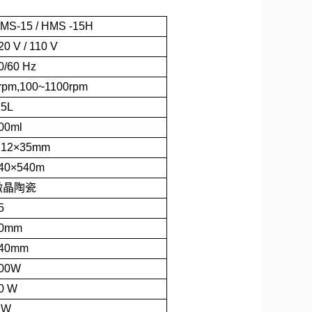
MS-15
/
HMS
-15H
20
V
/
110
V
0/60
Hz
rpm,100~1100rpm
.5L
00ml
12×35mm
40×540m
微晶陶瓷
5
0mm
40mm
00W
0
W
W