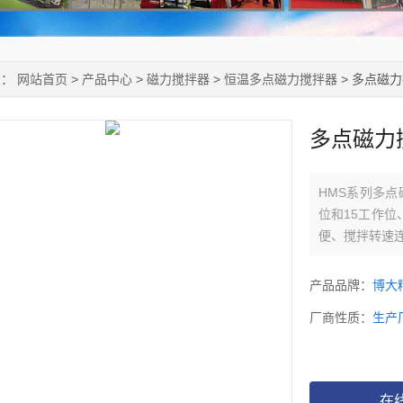
置：
网站首页
>
产品中心
>
磁力搅拌器
>
恒温多点磁力搅拌器
> 多点磁
多点磁力
HMS系列多点
位和15工作
便、搅拌转速
产品品牌：
博大
厂商性质：
生产
在