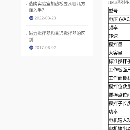
HMS系列
选购实验室加热板要从哪几方
面入手？
型号
2022-03-23
电压
(VAC
频率
磁力搅拌器和普通搅拌器的区
转速
别
搅拌量
2017-06-02
大容量
标准搅拌
工作板面
工作面板
搅拌位数
搅拌点位
搅拌子长
功率
电机输入
电机输出