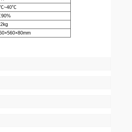
℃~40℃
90%
.2kg
60×560×80mm