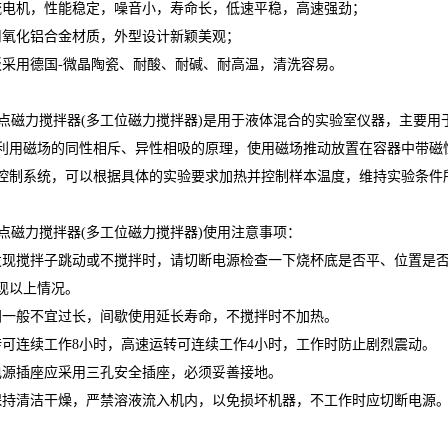
流电机，性能稳定，噪音小，寿命长，低速平稳，高速强劲；
用氧化铝合金材质，外型设计新颖美观；
板采用德国-微晶陶瓷、耐酸、耐碱、耐高温，清洗容易。
多点磁力搅拌器(多工位磁力搅拌器)是用于液体混合的实验室仪器，主要
利用磁场的同性相斥、异性相吸的原理，使用磁场推动放置在容器中带磁
控制系统，可以根据具体的实验要求加热并控制样本温度，维持实验条件
多点磁力搅拌器(多工位磁力搅拌器)使用注意事项：
发现搅拌子跳动或不搅拌时，请切断电源检查一下烧杯底是否平、位置是否正
现以上情况。
间一般不宜过长，间歇使用延长寿命，不搅拌时不加热。
转可连续工作8小时，高速运转可连续工作4小时，工作时防止剧烈震动。
电源插座应采用三孔安全插座，必须妥善接地。
保持清洁干燥，严禁溶液流入机内，以免损坏机器，不工作时应切断电源