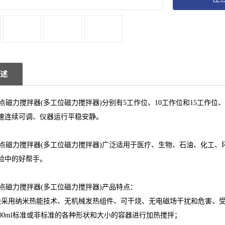
述
多点磁力搅拌器(多工位磁力搅拌器)分别有5工作位、10工作位和15工作
速连续可调、仪器运行平稳安静。
多点磁力搅拌器(多工位磁力搅拌器)广泛适用于医疗、生物、石油、化工
验中的好帮手。
多点磁力搅拌器(多工位磁力搅拌器)产品特点：
块采用纳米热能技术、无机械发热组件、可干烧、无电磁场干扰和危害、
500ml标准或非标准的各种形状和大小的容器进行加热搅拌；