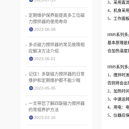
2023-07-19
3、采用直
4、机身采
定期维护保养能提高多工位磁
5、工作面
力搅拌器的使用寿命
2023-06-08
HMS系列
基本原理是
多点磁力搅拌器的常见故障相
应解决方法介绍
合加热温度
2023-06-01
HMS系列
记住！多联磁力搅拌器的日常
1、搅拌时
维护和定期维护都不能少哦
否则将会出
2023-05-05
2、加热时
3、中速运
一文带您了解四联磁力搅拌器
4、用电：
的常规养护方法
5、仪器应
2023-02-16