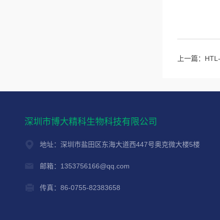
上一篇：
HTL
深圳市博大精科生物科技有限公司
地址：深圳市盐田区东海大道西447号奥克微大楼5楼
邮箱：1353756166@qq.com
传真：86-0755-82383658