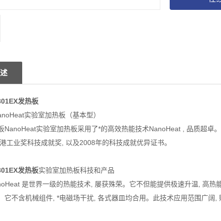
述
-801EX发热板
 NanoHeat实验室加热板（基本型）
NanoHeat实验室加热板采用了*的高效热能技术NanoHeat , 品质超卓
香港工业奖科技成就奖, 以及2008年的科技成就优异证书。
-801EX发热板
实验室加热板科技和产品
anoHeat 是世界一级的热能技术, 屡获殊荣。它不但能提供极速升温, 高
它不含机械组件, *电磁场干扰, 各式器皿均合用。此技术应用范围广阔, 