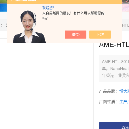
欢迎您！
来自局域网的朋友！有什么可以帮助您的
吗？
置：
网站首页
>
产品中心
>
电热板
>
AME-HTL-801EX发热板
> AME-HT
AME-HT
AME-HTL-
卓。NanoHe
年香港工业奖科
产品品牌：
博大
厂商性质：
生产
在