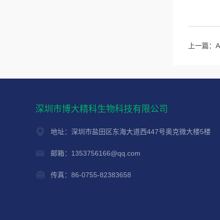
上一篇：
深圳市博大精科生物科技有限公司
地址：深圳市盐田区东海大道西447号奥克微大楼5楼
邮箱：1353756166@qq.com
传真：86-0755-82383658