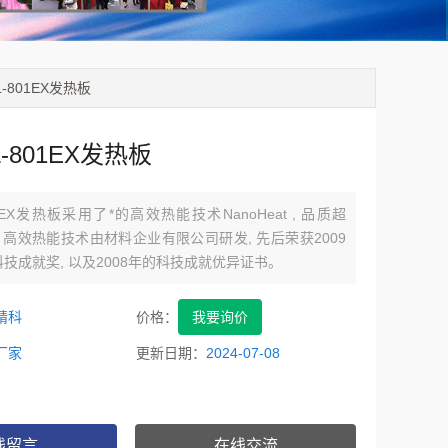
L-801EX发热板
L-801EX发热板
801EX发热板采用了*的高效热能技术NanoHeat , 品质超
at 高效热能技术由材料企业有限公司研发, 先后荣获2009
技成就奖, 以及2008年的科技成就优异证书。
精科
价格：
我要询价
厂家
更新日期：
2024-07-08
线留言
在线交流