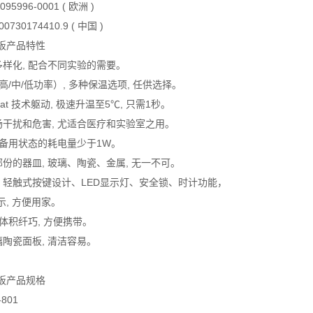
95996-0001 ( 欧洲 )
0174410.9 ( 中国 )
板产品特性
多样化, 配合不同实验的需要。
（高/中/低功率）, 多种保温选项, 任供选择。
Heat 技术躯动, 极速升温至5℃, 只需1秒。
场干扰和危害, 尤适合医疗和实验室之用。
, 备用状态的耗电量少于1W。
部份的器皿, 玻璃、陶瓷、金属, 无一不可。
易。轻触式按键设计、LED显示灯、安全锁、时计功能，
, 方便用家。
, 体积纤巧, 方便携带。
璃陶瓷面板, 清洁容易。
板产品规格
-801