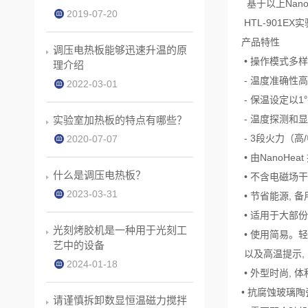
基于以上Nan
2019-07-20
HTL-901E
产品特性
调压电热板能够迅速升温的原
• 操作模式多
理介绍
- 温度准确性高达
2022-03-01
- 保温设定以1
- 温度探测和显
实验室加热板的特点有哪些？
- 3段火力（高
2020-07-07
• 由NanoHe
什么是调压电热板？
• 不含电磁场
2023-03-31
• 节省能源, 
• 适用于大部份
光刻烤胶机是一种用于光刻工
• 使用简易。
艺中的设备
以及高温提示,
2024-01-18
• 外型时尚, 
• 抗腐蚀玻璃陶
请谨慎拆卸数显恒温磁力搅拌