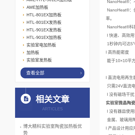
NanoHea
AME加热板
NanoHea
HTL-801EX加热板
率。
HTL-801EX发热板
NanoHeat®
HTL-901EX发热板
l 快速、高效
HTL-901EX加热板
1秒钟内可达5
实验室电加热板
l 高热能密度
加热板
实验室发热板
能于10×10平
查看全部
l 直流电用再
只需24V直流
l 没有磁场干扰
相关文章
实验室微晶陶
ARTICLES
l 没有器皿使
金属、玻璃用陶
博大精科实验室陶瓷加热板优
l 产品设计用应
势