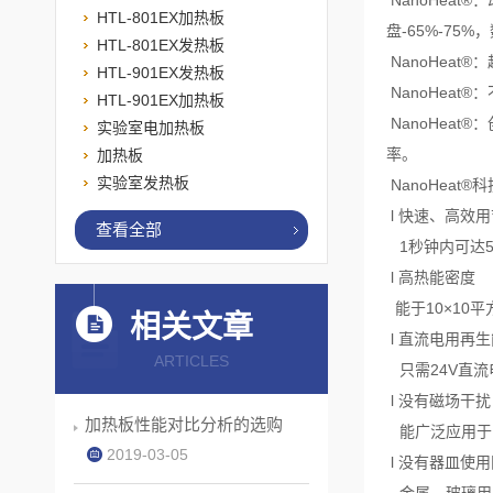
HTL-801EX加热板
盘-65%-7
HTL-801EX发热板
NanoHea
HTL-901EX发热板
NanoHea
HTL-901EX加热板
NanoHea
实验室电加热板
率。
加热板
实验室发热板
NanoHeat®
l 快速、高效
查看全部
1秒钟内可达5
l 高热能密度
能于10×10平
相关文章
l 直流电用再
ARTICLES
只需24V直流
l 没有磁场干扰
加热板性能对比分析的选购
能广泛应用于
2019-03-05
l 没有器皿使
金属、玻璃用陶