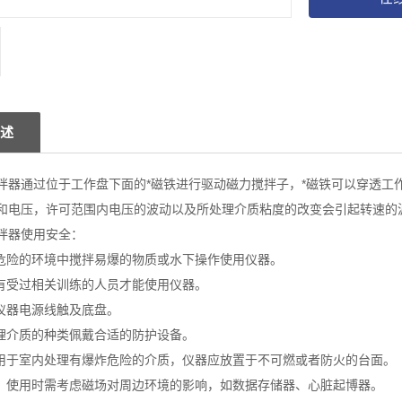
述
拌器通过位于工作盘下面的*磁铁进行驱动磁力搅拌子，*磁铁可以穿透工
和电压，许可范围内电压的波动以及所处理介质粘度的改变会引起转速的
拌器使用安全：
于危险的环境中搅拌易爆的物质或水下操作使用仪器。
只有受过相关训练的人员才能使用仪器。
免仪器电源线触及底盘。
处理介质的种类佩戴合适的防护设备。
可用于室内处理有爆炸危险的介质，仪器应放置于不可燃或者防火的台面。
场！使用时需考虑磁场对周边环境的影响，如数据存储器、心脏起博器。