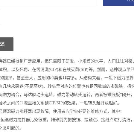
述
拌器已经得到广泛应用，但只局限于研发、小规模的水平，人们往往对磁
体积，以及死角、在线清洗(CIP)和在线灭菌(SIP)等，然而，这种观点
t水的搅拌，甚至更大，应用的种类也非常多。从结构来看，一般下磁力搅
有几块永磁铁(不是环状)，转头里对应的位置也有相同数量的永磁铁，极
间磁力耦合，马达驱动头运转，磁力带动转头运转，两者被罐底板*隔开
轴承之间的间隙直接关系到CIP/SIP的效果，一般转头越开放越好。
显恒温磁力搅拌器出现故障，使用者应学会必要的维修方式，其中：
显恒温磁力搅拌器污染很重，维修前先把按钮、接触点、接线点进行清洁
土之类引起的。