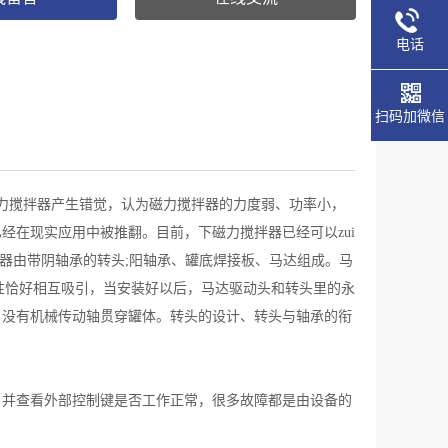
电话
扫码加微信
力搅拌器产生错觉，认为磁力搅拌器的力度弱、功率小，
早已经在现实应用中被推翻。目前，下磁力搅拌器已经可以zui
拌器由带阴轴承的转头;阳轴承、罐底焊接板、马达组成。马
性恰好相互吸引，当安装好以后，马达驱动头和转头里的永
，没有机械传动轴贯穿罐体。转头的设计、转头与轴承的衔
，并查看外部控制键是否工作正常，很多故障都是由设备的