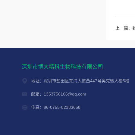
上一篇：
深圳市博大精科生物科技有限公司
地址：深圳市盐田区东海大道西447号奥克微大楼5楼
邮箱：1353756166@qq.com
传真：86-0755-82383658