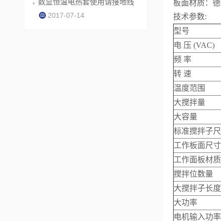
数显恒温电热套使用请接地线
板面材质：德
2017-07-14
技术参数:
型号
电 压 (VAC)
频 率
转 速
温度范围
大搅拌量
大容量
标准搅拌子尺
工作板面尺寸
工作面板材质
搅拌位数量
大搅拌子长度
大功率
电机输入功率