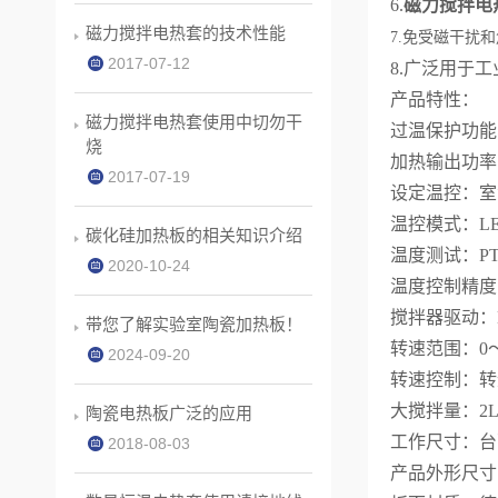
6.
磁力搅拌电
磁力搅拌电热套的技术性能
7.免受磁干扰
2017-07-12
8.广泛用于
产品特性：
磁力搅拌电热套使用中切勿干
过温保护功能
烧
加热输出功率：
2017-07-19
设定温控：室
温控模式：L
碳化硅加热板的相关知识介绍
温度测试：PT
2020-10-24
温度控制精度：±
搅拌器驱动：
带您了解实验室陶瓷加热板！
转速范围：0～2
2024-09-20
转速控制：转
大搅拌量：2
陶瓷电热板广泛的应用
工作尺寸：台面
2018-08-03
产品外形尺寸：2